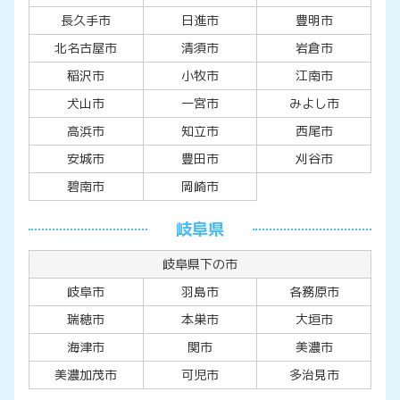
長久手市
日進市
豊明市
北名古屋市
清須市
岩倉市
稲沢市
小牧市
江南市
犬山市
一宮市
みよし市
高浜市
知立市
西尾市
安城市
豊田市
刈谷市
碧南市
岡崎市
岐阜県
岐阜県下の市
岐阜市
羽島市
各務原市
瑞穂市
本巣市
大垣市
海津市
関市
美濃市
美濃加茂市
可児市
多治見市