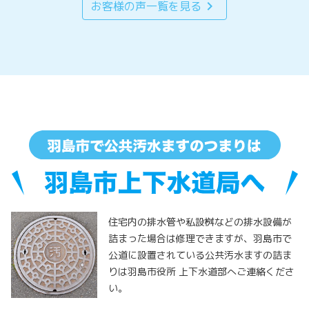
chevron_right
お客様の声一覧を見る
住宅内の排水管や私設桝などの排水設備が
詰まった場合は修理できますが、羽島市で
公道に設置されている公共汚水ますの詰ま
りは羽島市役所 上下水道部へご連絡くださ
い。