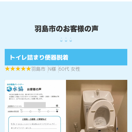
トイレ詰まり便器脱着
★
★
★
★
★
★
★
★
★
★
羽島市
N様
60代 女性