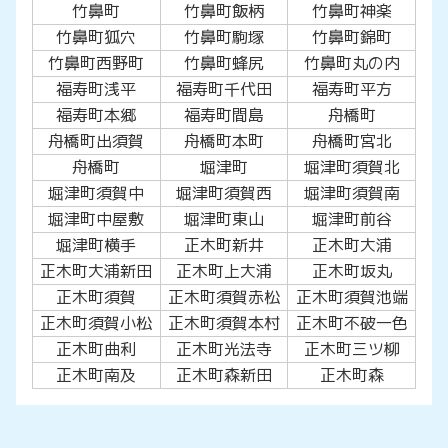
竹鼻町
竹鼻町飯柄
竹鼻町神楽
竹鼻町狐穴
竹鼻町駒塚
竹鼻町錦町
竹鼻町西野町
竹鼻町蜂尻
竹鼻町丸の内
福寿町浅平
福寿町千代田
福寿町平方
福寿町本郷
福寿町間島
舟橋町
舟橋町出須賀
舟橋町本町
舟橋町宮北
舟橋町
堀津町
堀津町須賀北
堀津町須賀中
堀津町須賀西
堀津町須賀南
堀津町中屋敷
堀津町東山
堀津町前谷
堀津町横手
正木町新井
正木町大浦
正木町大浦新田
正木町上大浦
正木町坂丸
正木町須賀
正木町須賀赤松
正木町須賀池端
正木町須賀小松
正木町須賀本村
正木町不破一色
正木町曲利
正木町光法寺
正木町三ツ柳
正木町南及
正木町森新田
正木町森