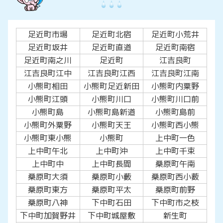
足近町市場
足近町北宿
足近町小荒井
足近町坂井
足近町直道
足近町南宿
足近町南之川
足近町
江吉良町
江吉良町江中
江吉良町江西
江吉良町江南
小熊町相田
小熊町足近新田
小熊町内粟野
小熊町江頭
小熊町川口
小熊町川口前
小熊町島
小熊町島新道
小熊町島前
小熊町外粟野
小熊町天王
小熊町西小熊
小熊町東小熊
小熊町
上中町一色
上中町午北
上中町沖
上中町千束
上中町中
上中町長間
桑原町午南
桑原町大須
桑原町小藪
桑原町西小薮
桑原町東方
桑原町平太
桑原町前野
桑原町八神
下中町石田
下中町市之枝
下中町加賀野井
下中町城屋敷
新生町