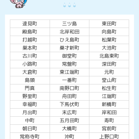
速見町
三ツ島
東田町
殿島町
北岸和田
向島町
打越町
ひえ島町
松葉町
巣本町
桑才新町
大池町
古川町
御堂町
北島東町
小路町
常盤町
深田町
大倉町
東江端町
元町
島頭
一番町
堂山町
門真
南野口町
松生町
野里町
舟田町
江端町
幸福町
下馬伏町
新橋町
月出町
末広町
岸和田
中町
五月田町
寿町
朝日町
大橋町
宮前町
常称寺町
沖町
上野口町