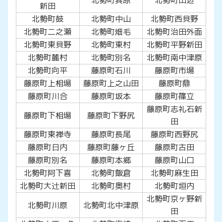
新田
北勢町鼓
北勢町中山
北勢町西貝野
北勢町二之瀬
北勢町畑毛
北勢町治田外面
北勢町東貝野
北勢町東村
北勢町平野新田
北勢町麓村
北勢町別名
北勢町南中津原
北勢町向平
藤原町石川
藤原町市場
藤原町上相場
藤原町上之山田
藤原町鼎
藤原町川合
藤原町坂本
藤原町篠立
藤原町志礼石新
藤原町下相場
藤原町下野尻
田
藤原町東禅寺
藤原町長尾
藤原町西野尻
藤原町日内
藤原町藤ヶ丘
藤原町古田
藤原町別名
藤原町本郷
藤原町山口
北勢町阿下喜
北勢町飯倉
北勢町麻生田
北勢町大辻新田
北勢町奥村
北勢町垣内
北勢町京ヶ野新
北勢町川原
北勢町北中津原
田