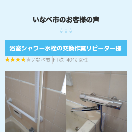
浴室シャワー水栓の交換作業リピーター様
★
★
★
★
★
★
★
★
★
★
いなべ市
FT様
40代 女性