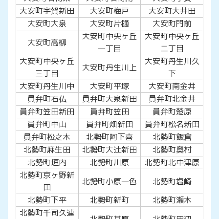
大安町宇賀新田
大安町梅戸
大安町大井田
大安町大泉
大安町片樋
大安町門前
大安町中央ヶ丘
大安町中央ヶ丘
大安町高柳
一丁目
二丁目
大安町中央ヶ丘
大安町丹生川久
大安町丹生川上
三丁目
下
大安町丹生川中
大安町平塚
大安町南金井
員弁町石仏
員弁町大泉新田
員弁町北金井
員弁町笠田新田
員弁町笠田
員弁町楚原
員弁町中山
員弁町畑新田
員弁町松名新田
員弁町松之木
北勢町阿下喜
北勢町飯倉
北勢町麻生田
北勢町大辻新田
北勢町奥村
北勢町垣内
北勢町川原
北勢町北中津原
北勢町京ヶ野新
北勢町小原一色
北勢町塩崎
田
北勢町下平
北勢町新町
北勢町瀬木
北勢町千司久連
北勢町其原
北勢町田辺