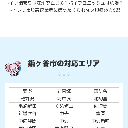
トイレ詰まりは洗剤で直せる？パイプユニッシュは危険？
トイレつまり悪徳業者にぼったくられない見極め方6選
粟野
右京塚
鎌ケ谷
軽井沢
北中沢
北初富
串崎新田
くぬぎ山
佐津間
新鎌ケ谷
中央
富岡
中佐津間
中沢
中沢新町