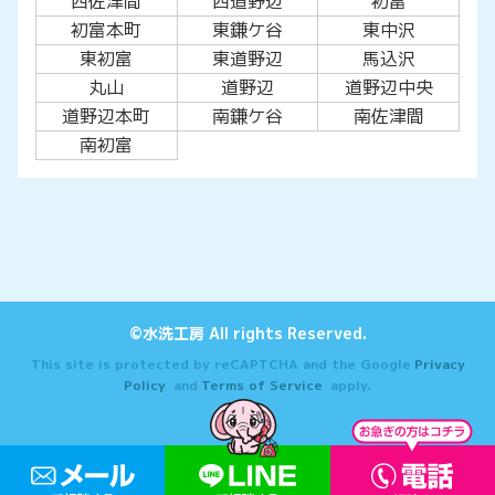
西佐津間
西道野辺
初富
初富本町
東鎌ケ谷
東中沢
東初富
東道野辺
馬込沢
丸山
道野辺
道野辺中央
道野辺本町
南鎌ケ谷
南佐津間
南初富
©水洗工房 All rights Reserved.
This site is protected by reCAPTCHA and the Google
Privacy
Policy
and
Terms of Service
apply.