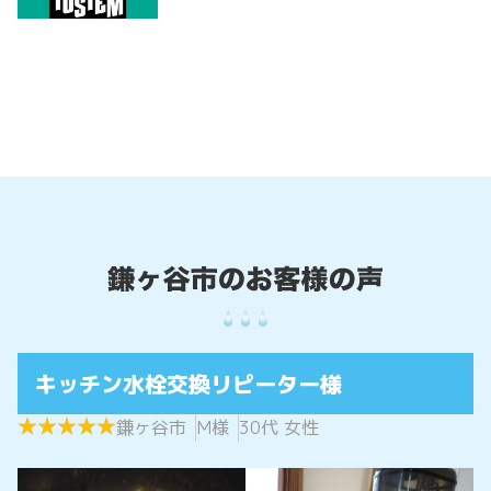
キッチン水栓交換リピーター様
★
★
★
★
★
★
★
★
★
★
鎌ヶ谷市
M様
30代 女性