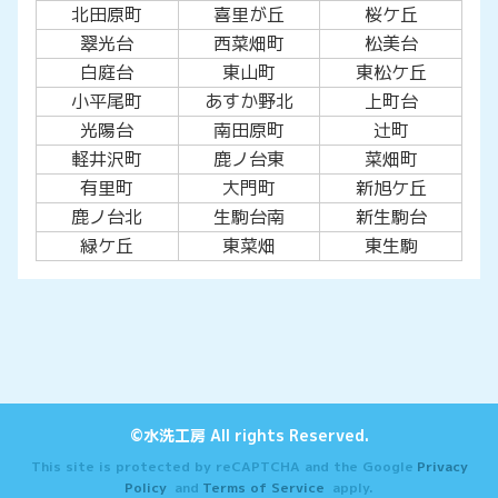
北田原町
喜里が丘
桜ケ丘
翠光台
西菜畑町
松美台
白庭台
東山町
東松ケ丘
小平尾町
あすか野北
上町台
光陽台
南田原町
辻町
軽井沢町
鹿ノ台東
菜畑町
有里町
大門町
新旭ケ丘
鹿ノ台北
生駒台南
新生駒台
緑ケ丘
東菜畑
東生駒
©水洗工房 All rights Reserved.
This site is protected by reCAPTCHA and the Google
Privacy
Policy
and
Terms of Service
apply.