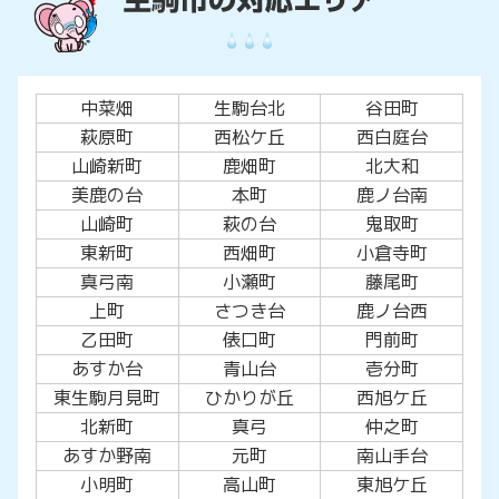
中菜畑
生駒台北
谷田町
萩原町
西松ケ丘
西白庭台
山崎新町
鹿畑町
北大和
美鹿の台
本町
鹿ノ台南
山崎町
萩の台
鬼取町
東新町
西畑町
小倉寺町
真弓南
小瀬町
藤尾町
上町
さつき台
鹿ノ台西
乙田町
俵口町
門前町
あすか台
青山台
壱分町
東生駒月見町
ひかりが丘
西旭ケ丘
北新町
真弓
仲之町
あすか野南
元町
南山手台
小明町
高山町
東旭ケ丘