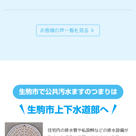
chevron_right
お客様の声一覧を見る
住宅内の排水管や私設桝などの排水設備が