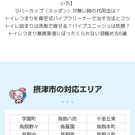
い方】
ラバーカップ（スッポン）が無い時の代用法は？
トイレつまりを真空式パイプクリーナーで治す方法とコツ
トイレ詰まりは洗剤で直せる？パイプユニッシュは危険？
トイレつまり悪徳業者にぼったくられない見極め方6選
学園町
鳥飼八防
千里丘東
鳥飼野々
香露園
鳥飼本町
鳥飼中
鳥飼西
鳥飼八町