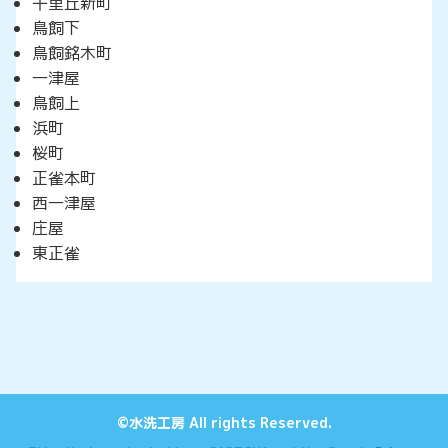
千里丘新町
鳥飼下
鳥飼銘木町
一津屋
鳥飼上
浜町
桜町
正雀本町
西一津屋
庄屋
東正雀
©水洗工房 All rights Reserved.