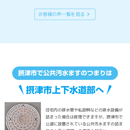
chevron_right
お客様の声一覧を見る
住宅内の排水管や私設桝などの排水設備が
詰まった場合は修理できますが、摂津市で
公道に設置されている公共汚水ますの詰ま