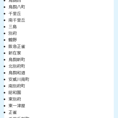
鳥飼西
鳥飼八町
千里丘
南千里丘
三島
別府
鶴野
阪急正雀
新在家
鳥飼新町
北別府町
鳥飼和道
安威川南町
南別府町
昭和園
東別府
東一津屋
正雀