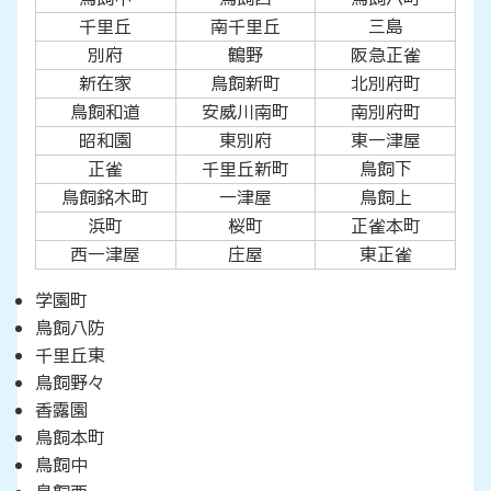
千里丘
南千里丘
三島
別府
鶴野
阪急正雀
新在家
鳥飼新町
北別府町
鳥飼和道
安威川南町
南別府町
昭和園
東別府
東一津屋
正雀
千里丘新町
鳥飼下
鳥飼銘木町
一津屋
鳥飼上
浜町
桜町
正雀本町
西一津屋
庄屋
東正雀
学園町
鳥飼八防
千里丘東
鳥飼野々
香露園
鳥飼本町
鳥飼中