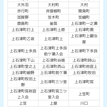
大外羽
大村町
大村
歩行町
貝曽根町
開発町
加賀野
笠木町
笠縫町
鹿島町
釜笛
上石津町一之瀬
上石津町打上
上石津町上原
上石津町奥
上石津町上鍛治
上石津町乙坂
上石津町上
屋
上石津町上多良
上石津町上多良
上石津町下多良
前ケ瀬入会
上石津町下山
上石津町谷畑
上石津町時山
上石津町堂之上
上石津町西山
上石津町祢宜上
上石津町細野
上石津町前ケ瀬
上石津町牧田
上石津町牧田上
上石津町三ツ里
上石津町宮
野
上石津町宮祢宜
上石津町宮三ツ
上笠町
上入会
里入会
上笠
上屋
川口