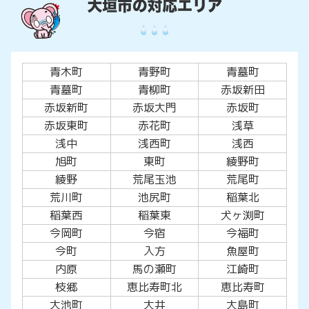
青木町
青野町
青墓町
青墓町
青柳町
赤坂新田
赤坂新町
赤坂大門
赤坂町
赤坂東町
赤花町
浅草
浅中
浅西町
浅西
旭町
東町
綾野町
綾野
荒尾玉池
荒尾町
荒川町
池尻町
稲葉北
稲葉西
稲葉東
犬ヶ渕町
今岡町
今宿
今福町
今町
入方
魚屋町
内原
馬の瀬町
江崎町
枝郷
恵比寿町北
恵比寿町
大池町
大井
大島町