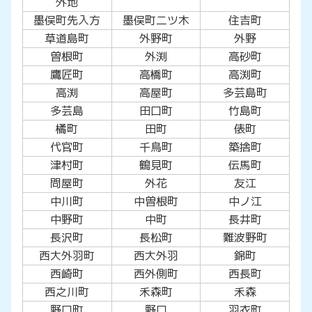
外地
墨俣町先入方
墨俣町二ツ木
住吉町
草道島町
外野町
外野
曽根町
外渕
高砂町
鷹匠町
高橋町
高渕町
高渕
高屋町
多芸島町
多芸島
田口町
竹島町
橘町
田町
俵町
代官町
千鳥町
築捨町
津村町
鶴見町
伝馬町
問屋町
外花
友江
中川町
中曽根町
中ノ江
中野町
中町
長井町
長沢町
長松町
難波野町
西大外羽町
西大外羽
錦町
西崎町
西外側町
西長町
西之川町
禾森町
禾森
野口町
野口
羽衣町