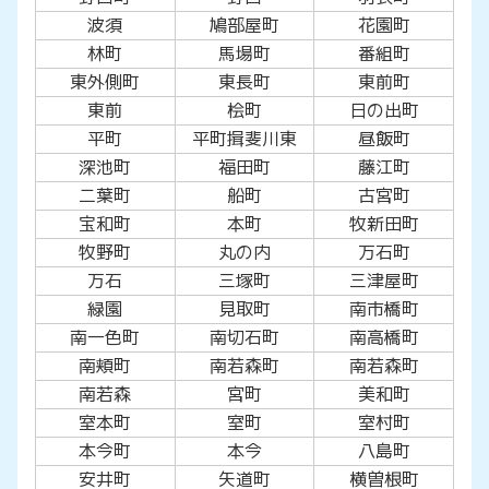
波須
鳩部屋町
花園町
林町
馬場町
番組町
東外側町
東長町
東前町
東前
桧町
日の出町
平町
平町揖斐川東
昼飯町
深池町
福田町
藤江町
二葉町
船町
古宮町
宝和町
本町
牧新田町
牧野町
丸の内
万石町
万石
三塚町
三津屋町
緑園
見取町
南市橋町
南一色町
南切石町
南高橋町
南頬町
南若森町
南若森町
南若森
宮町
美和町
室本町
室町
室村町
本今町
本今
八島町
安井町
矢道町
横曽根町