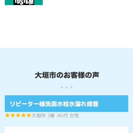
リピーター様洗面水栓水漏れ修理
★
★
★
★
★
★
★
★
★
★
大垣市
I様
40代 女性