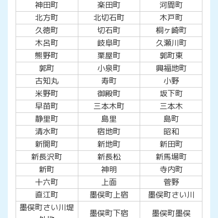
神田町
楽田町
河間町
北方町
北切石町
木戸町
久徳町
切石町
桐ヶ崎町
木呂町
岐阜町
久瀬川町
熊野町
栗屋町
郭町東
郭町
小泉町
興福地町
古知丸
寿町
小野
米野町
御殿町
坂下町
早苗町
三本木町
三本木
静里町
島里
島町
清水町
宿地町
昭和
新開町
新地町
新田町
新長沢町
新長松
新馬場町
新町
神明
寺内町
十六町
上面
菅野
直江町
墨俣町上宿
墨俣町さい川
墨俣町さい川堤
墨俣町下宿
墨俣町墨俣