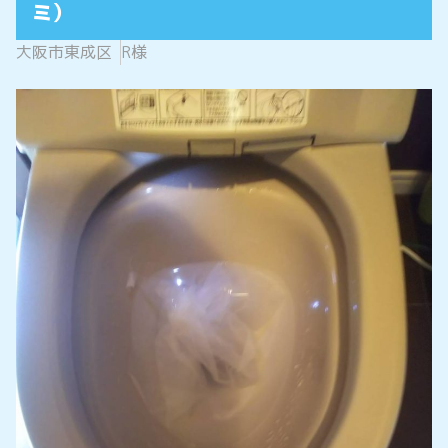
ミ）
大阪市東成区
R様