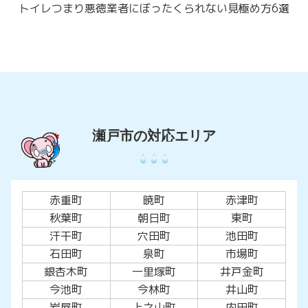
トイレつまり悪徳業者にぼったくられない見極め方6選
赤重町
暁町
赤津町
秋葉町
朝日町
東町
汗干町
穴田町
池田町
石田町
泉町
市場町
銀杏木町
一里塚町
井戸金町
今池町
今林町
井山町
岩屋町
上之山町
内田町