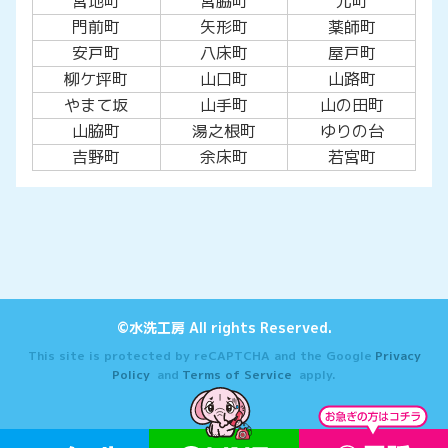
宮地町
宮脇町
元町
門前町
矢形町
薬師町
安戸町
八床町
屋戸町
柳ケ坪町
山口町
山路町
やまて坂
山手町
山の田町
山脇町
湯之根町
ゆりの台
吉野町
余床町
若宮町
©水洗工房 All rights Reserved.
This site is protected by reCAPTCHA and the Google
Privacy
Policy
and
Terms of Service
apply.