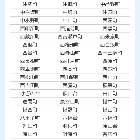
仲切町
仲郷町
中品野町
中白坂町
中畑町
仲洞町
中水野町
中山町
西茨町
西印所町
西追分町
西窯町
西蔵所町
西古瀬戸町
西米泉町
西郷町
西権現町
西白坂町
西谷町
西寺山町
西十三塚町
西長根町
西拝戸町
西原町
西本地町
西本町
西洞町
西松山町
西山路町
西山町
西吉田町
西脇町
萩殿町
はぎの台
萩山台
白山町
巡間町
長谷口町
幡中町
幡西町
幡野町
幡山町
八王子町
八幡台
八幡町
刎田町
羽根町
原山台
原山町
針原町
春雨町