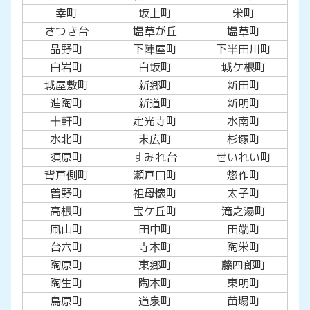
幸町
坂上町
栄町
さつき台
塩草が丘
塩草町
品野町
下陣屋町
下半田川町
白岩町
白坂町
城ケ根町
城屋敷町
新郷町
新田町
進陶町
新道町
新明町
十軒町
定光寺町
水南町
水北町
末広町
杉塚町
須原町
すみれ台
せいれい町
背戸側町
瀬戸口町
惣作町
曽野町
祖母懐町
太子町
高根町
宝ケ丘町
滝之湯町
凧山町
田中町
田端町
台六町
寺本町
陶栄町
陶原町
東郷町
藤四郎町
陶生町
陶本町
東明町
鳥原町
道泉町
苗場町