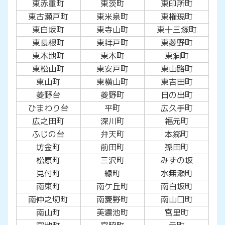
東赤重町
東茨町
東印所町
東古瀬戸町
東米泉町
東権現町
東白坂町
東寺山町
東十三塚町
東長根町
東拝戸町
東菱野町
東本地町
東本町
東洞町
東松山町
東安戸町
東山路町
東山町
東横山町
東吉田町
菱野台
菱野町
日の出町
ひまわり台
平町
広久手町
広之田町
深川町
福元町
ふじの台
弁天町
本郷町
坊金町
前田町
孫田町
松原町
三沢町
みずの坂
見付町
緑町
水無瀬町
南東町
南ケ丘町
南白坂町
南仲之切町
南菱野町
南山口町
南山町
美濃池町
宮里町