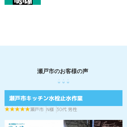
瀬戸市キッチン水栓止水作業
★
★
★
★
★
★
★
★
★
★
瀬戸市
N様
30代 男性