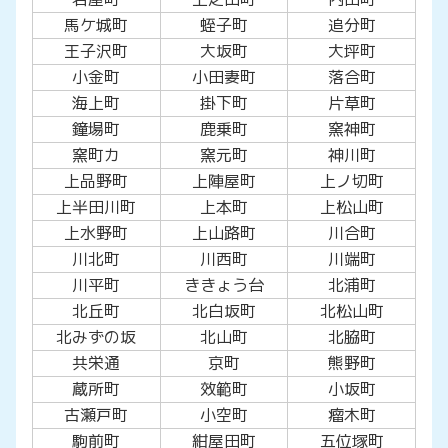
馬ケ城町
蛭子町
追分町
王子沢町
大坂町
大坪町
小金町
小田妻町
落合町
海上町
掛下町
片草町
鐘場町
鹿乗町
窯神町
窯町カ
窯元町
神川町
上品野町
上陣屋町
上ノ切町
上半田川町
上本町
上松山町
上水野町
上山路町
川合町
川北町
川西町
川端町
川平町
ききょう台
北浦町
北丘町
北白坂町
北松山町
北みずの坂
北山町
北脇町
共栄通
京町
熊野町
蔵所町
效範町
小坂町
古瀬戸町
小空町
瘤木町
駒前町
紺屋田町
五位塚町