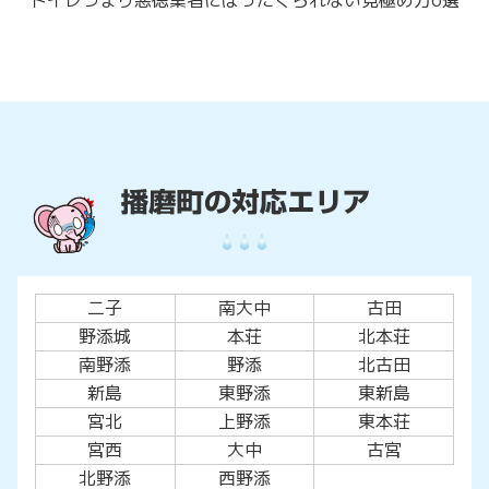
二子
南大中
古田
野添城
本荘
北本荘
南野添
野添
北古田
新島
東野添
東新島
宮北
上野添
東本荘
宮西
大中
古宮
北野添
西野添