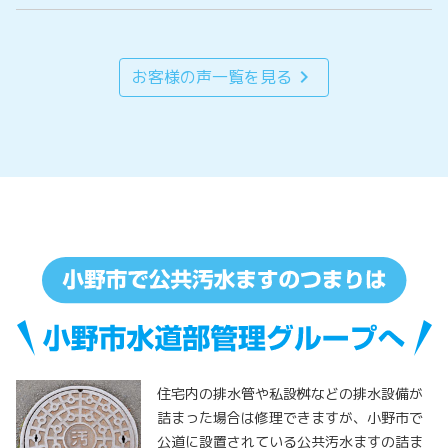
chevron_right
お客様の声一覧を見る
住宅内の排水管や私設桝などの排水設備が
詰まった場合は修理できますが、小野市で
公道に設置されている公共汚水ますの詰ま