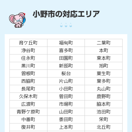
育ケ丘町
福甸町
二葉町
浄谷町
喜多町
本町
住永町
田園町
東本町
黒川町
新部町
旭町
曽根町
桜台
粟生町
西脇町
片山町
葉多町
長尾町
小田町
丸山町
久保木町
菅田町
鹿野町
広渡町
市場町
脇本町
青野ケ原町
山田町
池田町
中番町
黍田町
栄町
復井町
上本町
北丘町