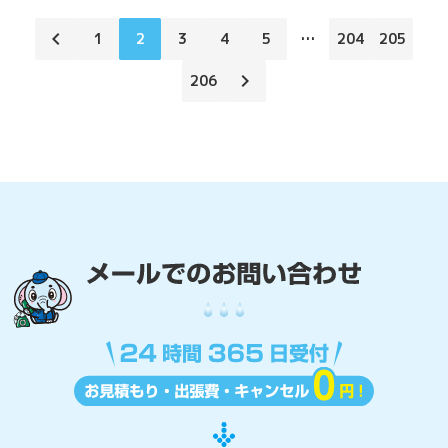
chevron_left
1
2
3
4
5
…
204
205
chevron_right
206