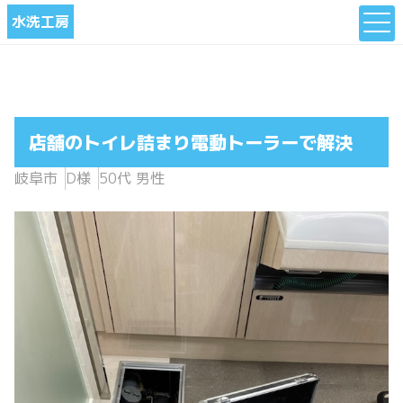
水洗工房
店舗のトイレ詰まり電動トーラーで解決
岐阜市
D様
50代 男性