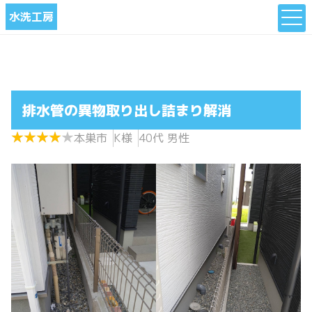
水洗工房
排水管の異物取り出し詰まり解消
★
★
★
★
★
★
★
★
★
★
本巣市
K様
40代 男性