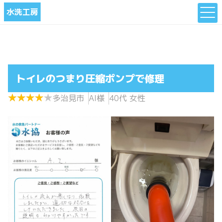
水洗工房
トイレのつまり圧縮ポンプで修理
★
★
★
★
★
★
★
★
★
★
多治見市
AI様
40代 女性