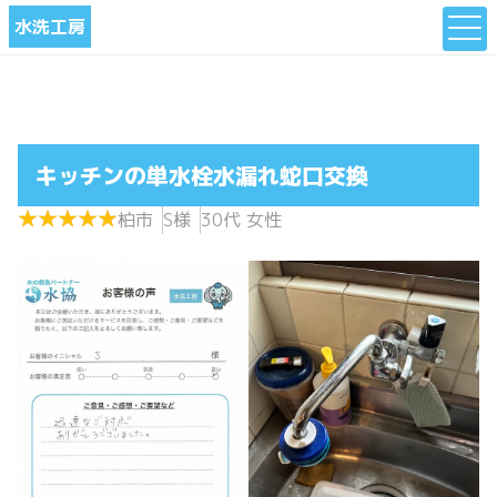
水洗工房
キッチンの単水栓水漏れ蛇口交換
★
★
★
★
★
★
★
★
★
★
柏市
S様
30代 女性