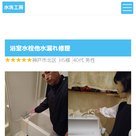
水洗工房
浴室水栓他水漏れ修理
★
★
★
★
★
★
★
★
★
★
神戸市北区
HS様
40代 男性