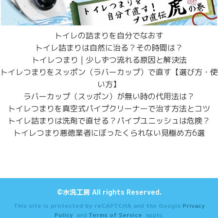
トイレの詰まりを自分でなおす
トイレ詰まりは自然に治る？その時間は？
トイレつまり | 少しずつ流れる原因と解決法
トイレつまりをスッポン（ラバーカップ）で直す【選び方・使
い方】
ラバーカップ（スッポン）が無い時の代用法は？
トイレつまりを真空式パイプクリーナーで治す方法とコツ
トイレ詰まりは洗剤で直せる？パイプユニッシュは危険？
トイレつまり悪徳業者にぼったくられない見極め方6選
©水洗工房 All rights Reserved.
This site is protected by reCAPTCHA and the Google
Privacy
Policy
and
Terms of Service
apply.