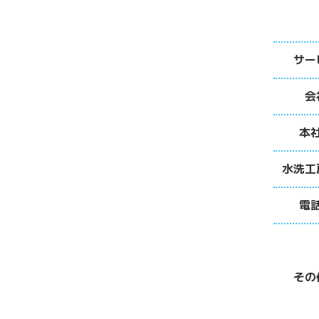
サー
会
本
水洗工
電
その