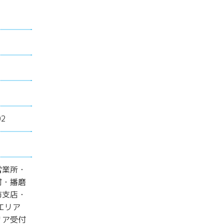
2
営業所・
付・播磨
市支店・
エリア
リア受付