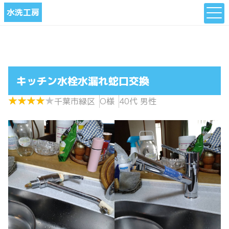
水洗工房
キッチン水栓水漏れ蛇口交換
★
★
★
★
★
★
★
★
★
★
千葉市緑区
O様
40代 男性