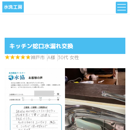
水洗工房
キッチン蛇口水漏れ交換
★
★
★
★
★
★
★
★
★
★
神戸市
A様
30代 女性