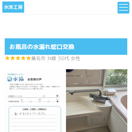
水洗工房
お風呂の水漏れ蛇口交換
★
★
★
★
★
★
★
★
★
★
桑名市
N様
50代 女性