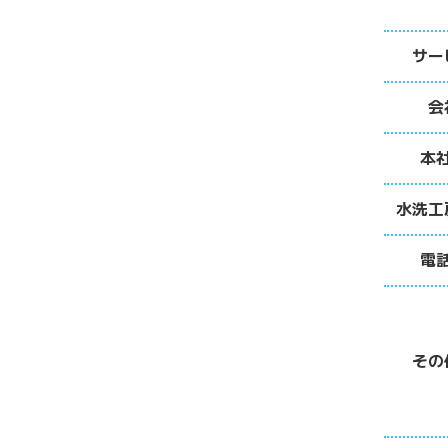
サー
会
本
水洗工
電
その