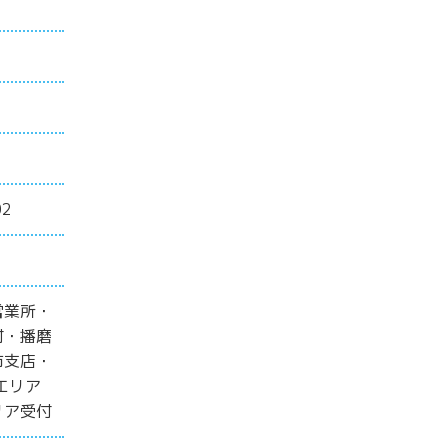
2
営業所・
付・播磨
市支店・
エリア
リア受付