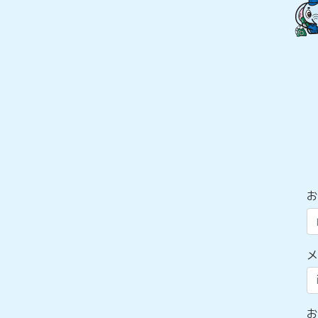
お
メ
お