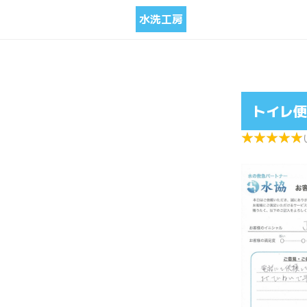
水洗工房
トイレ便
★
★
★
★
★
★
★
★
★
★