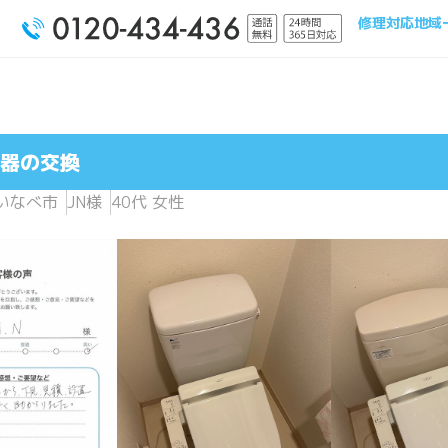
修理対応地域
器の交換
いなべ市
JN様
40代 女性