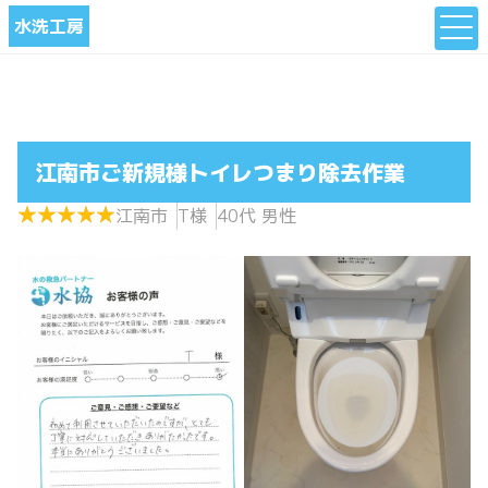
水洗工房
江南市ご新規様トイレつまり除去作業
★
★
★
★
★
★
★
★
★
★
江南市
T様
40代 男性