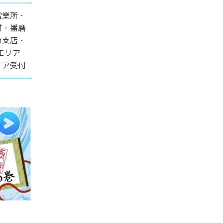
営業所・
付・播磨
市支店・
エリア
リア受付