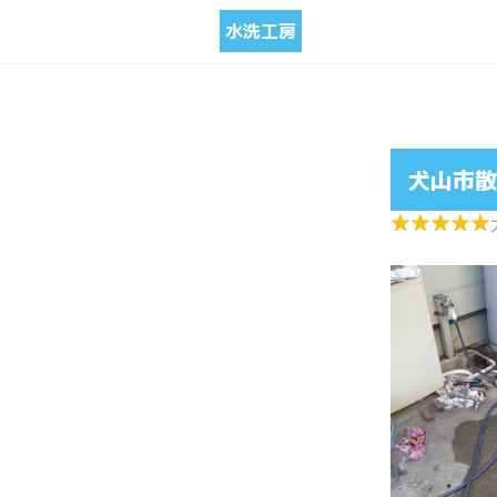
水洗工房
犬山市散
★
★
★
★
★
★
★
★
★
★