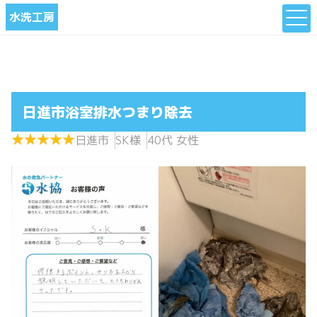
水洗工房
日進市浴室排水つまり除去
★
★
★
★
★
★
★
★
★
★
日進市
SK様
40代 女性