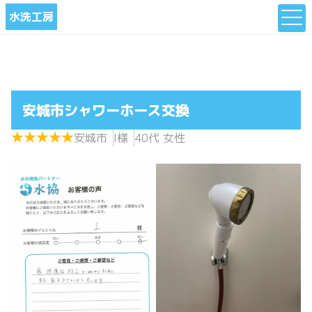
水洗工房
安城市シャワーホース交換
★
★
★
★
★
★
★
★
★
★
安城市
I様
40代 女性