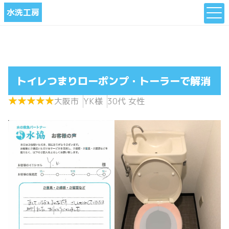
水洗工房
トイレつまりローポンプ・トーラーで解消
★
★
★
★
★
★
★
★
★
★
大阪市
YK様
30代 女性