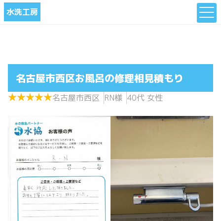
水洗工房
名古屋市西区お風呂の修理相見積もり
★
★
★
★
★
★
★
★
★
★
名古屋市西区
RN様
40代 女性