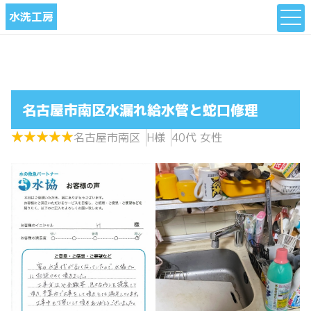
水洗工房
名古屋市南区水漏れ給水管と蛇口修理
★
★
★
★
★
★
★
★
★
★
名古屋市南区
H様
40代 女性