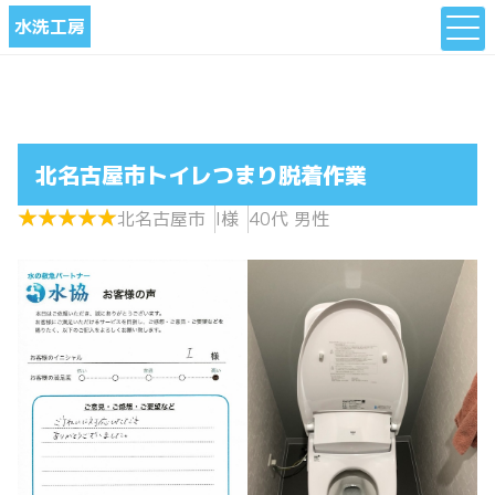
水洗工房
北名古屋市トイレつまり脱着作業
★
★
★
★
★
★
★
★
★
★
北名古屋市
I様
40代 男性