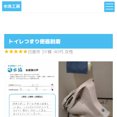
水洗工房
トイレつまり便器脱着
★
★
★
★
★
★
★
★
★
★
日進市
SY様
40代 女性