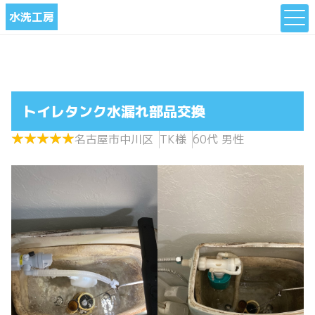
水洗工房
トイレタンク水漏れ部品交換
★
★
★
★
★
★
★
★
★
★
名古屋市中川区
TK様
60代 男性