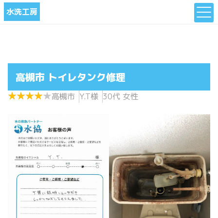
水洗工房
高槻市 トイレタンク修理
★
★
★
★
★
★
★
★
★
★
高槻市
Y.T様
30代 女性