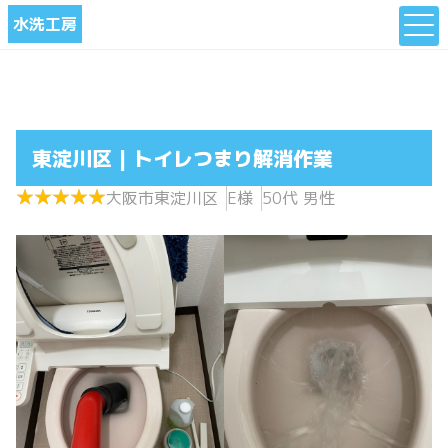
水洗工房
東淀川区 | トイレつまり解消作業
★
★
★
★
★
★
★
★
★
★
大阪市東淀川区
E様
50代 男性