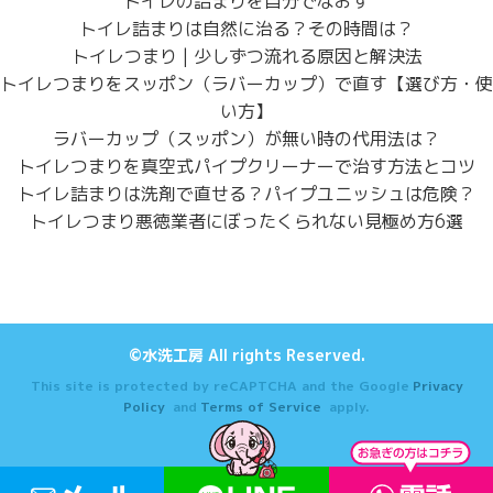
トイレの詰まりを自分でなおす
トイレ詰まりは自然に治る？その時間は？
トイレつまり | 少しずつ流れる原因と解決法
トイレつまりをスッポン（ラバーカップ）で直す【選び方・使
い方】
ラバーカップ（スッポン）が無い時の代用法は？
トイレつまりを真空式パイプクリーナーで治す方法とコツ
トイレ詰まりは洗剤で直せる？パイプユニッシュは危険？
トイレつまり悪徳業者にぼったくられない見極め方6選
©水洗工房 All rights Reserved.
This site is protected by reCAPTCHA and the Google
Privacy
Policy
and
Terms of Service
apply.