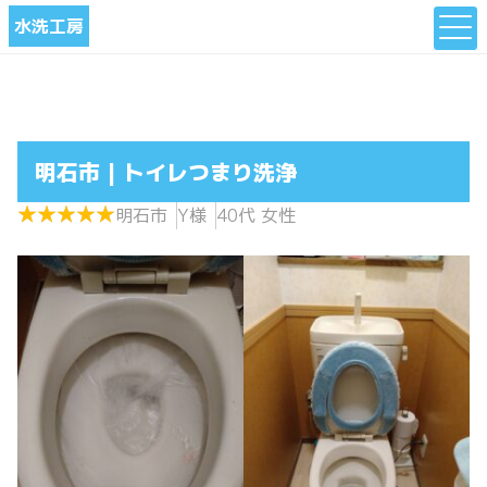
水洗工房
明石市 | トイレつまり洗浄
★
★
★
★
★
★
★
★
★
★
明石市
Y様
40代 女性