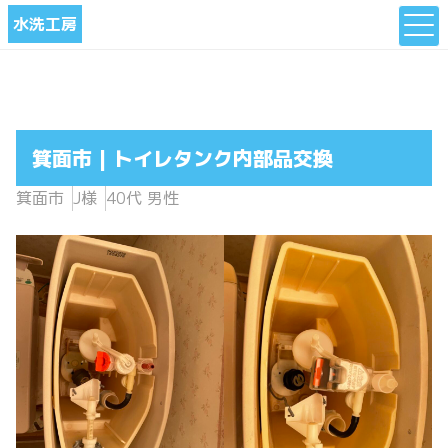
水洗工房
箕面市 | トイレタンク内部品交換
箕面市
J様
40代 男性