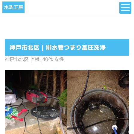
水洗工房
神戸市北区 | 排水管つまり高圧洗浄
神戸市北区
Y様
40代 女性