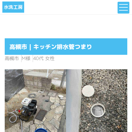
水洗工房
高槻市 | キッチン排水管つまり
高槻市
M様
40代 女性