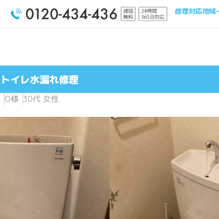
修理対応地域
| トイレ水漏れ修理
O様
30代 女性