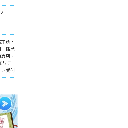
2
営業所・
付・播磨
市支店・
エリア
リア受付