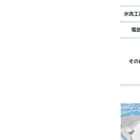
水洗工
電
その