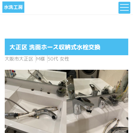
水洗工房
大正区 洗面ホース収納式水栓交換
大阪市大正区
M様
50代 女性