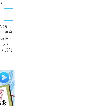
2
営業所・
付・播磨
市支店・
エリア
リア受付