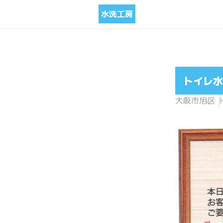
水洗工房
トイレ水
大阪市旭区