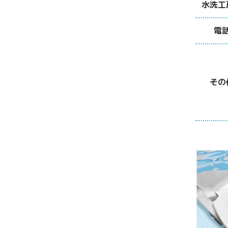
水洗工
電
その