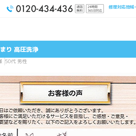
修理対応地域
まり 高圧洗浄
様
50代 男性