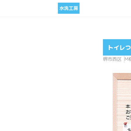
水洗工房
トイレつ
堺市西区
M