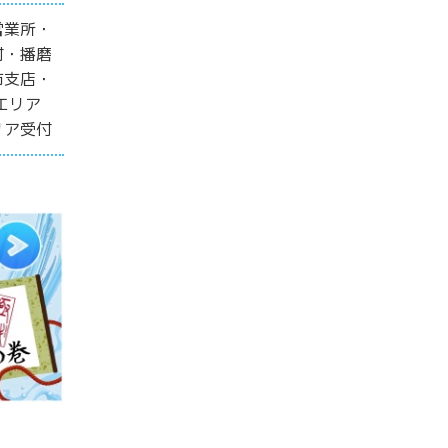
営業所・
付・播磨
市支店・
エリア
リア受付