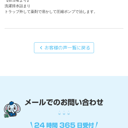
【担当者より】

洗濯排水詰まり

トラップ外して薬剤で溶かして圧縮ポンプで治します。
chevron_left
お客様の声一覧に戻る