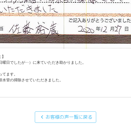
】

日曜日でしたが‥）に来ていただき助かりました。

てます。

排水管の掃除させていただきました。
chevron_left
お客様の声一覧に戻る