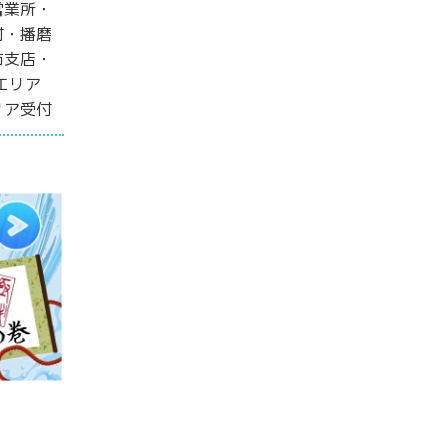
営業所・
付・播磨
市支店・
エリア
リア受付