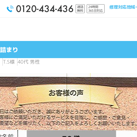
修理対応地域
詰まり
T.S様
40代 男性