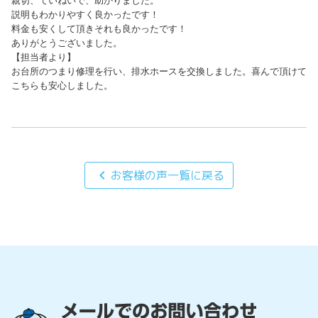
親切、ていねいで、助かりました。

説明もわかりやすく良かったです！

料金も安くして頂きそれも良かったです！

ありがとうございました。

【担当者より】

お台所のつまり修理を行い、排水ホースを交換しました。喜んで頂けて
こちらも安心しました。
chevron_left
お客様の声一覧に戻る