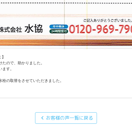
】

けたので、助かりました。

ます。

水栓の取替をさせていただきました。
chevron_left
お客様の声一覧に戻る