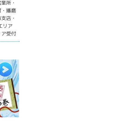
営業所・
付・播磨
市支店・
エリア
リア受付