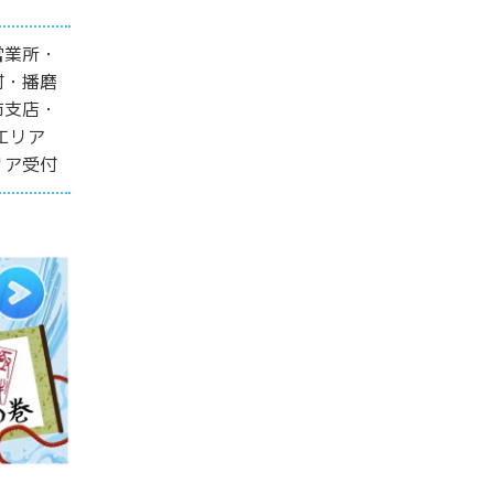
営業所・
付・播磨
市支店・
エリア
リア受付