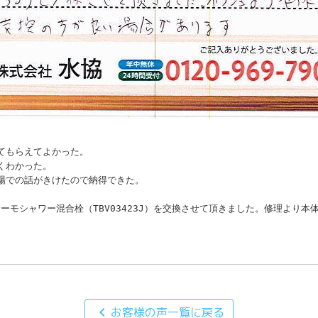


てもらえてよかった。

くわかった。

場での話がきけたので納得できた。

サーモシャワー混合栓（TBV03423J）を交換させて頂きました。修理より本
。
chevron_left
お客様の声一覧に戻る