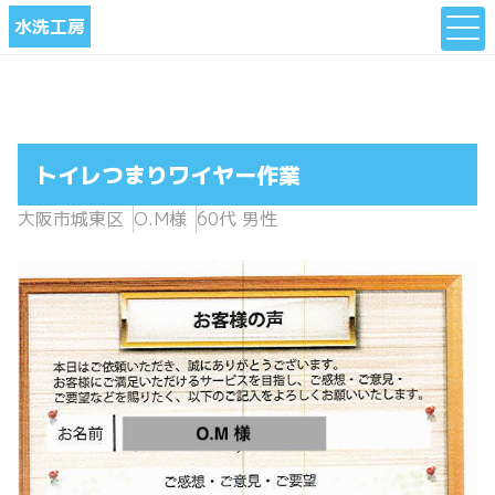
水洗工房
トイレつまりワイヤー作業
大阪市城東区
O.M様
60代 男性