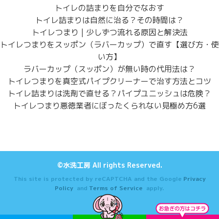
トイレの詰まりを自分でなおす
トイレ詰まりは自然に治る？その時間は？
トイレつまり | 少しずつ流れる原因と解決法
トイレつまりをスッポン（ラバーカップ）で直す【選び方・使
い方】
ラバーカップ（スッポン）が無い時の代用法は？
トイレつまりを真空式パイプクリーナーで治す方法とコツ
トイレ詰まりは洗剤で直せる？パイプユニッシュは危険？
トイレつまり悪徳業者にぼったくられない見極め方6選
©水洗工房 All rights Reserved.
This site is protected by reCAPTCHA and the Google
Privacy
Policy
and
Terms of Service
apply.